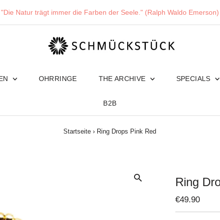
"Die Natur trägt immer die Farben der Seele." (Ralph Waldo Emerson)
TEN
OHRRINGE
THE ARCHIVE
SPECIALS
B2B
Startseite
›
Ring Drops Pink Red
Ring Dr
Regulärer
€49.90
Preis