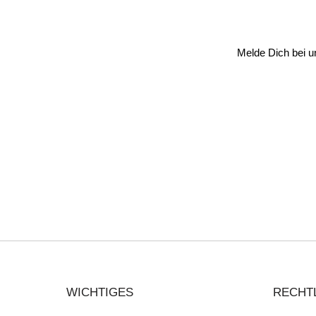
Melde Dich bei u
E-
Mail-
Adresse
eingeben
WICHTIGES
RECHT