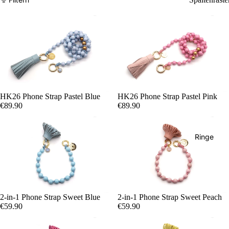
Mala Twin
HD / HSD /
HK26 Phone Strap Pastel Blue
HK26 Phone Strap Pastel Pink
Singles
€89.90
€89.90
Fine Jewel
Airys
Ringe
Mala Triple
2-in-1 Phone Strap Sweet Blue
Ausverkauft
2-in-1 Phone Strap Sweet Peach
€59.90
€59.90