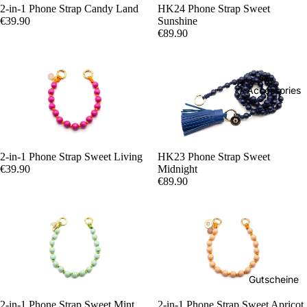
2-in-1 Phone Strap Candy Land
HK24 Phone Strap Sweet
€39.90
Sunshine
€89.90
Accessories
2-in-1 Phone Strap Sweet Living
HK23 Phone Strap Sweet
€39.90
Midnight
€89.90
Handykett
Hüllen und
Gutscheine
2-in-1 Phone Strap Sweet Mint
2-in-1 Phone Strap Sweet Apricot