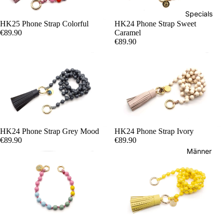
Specials
HK25 Phone Strap Colorful
HK24 Phone Strap Sweet
€89.90
Caramel
€89.90
Sweetliving
Pomponett
Muttertag
HK24 Phone Strap Grey Mood
HK24 Phone Strap Ivory
€89.90
€89.90
Männer