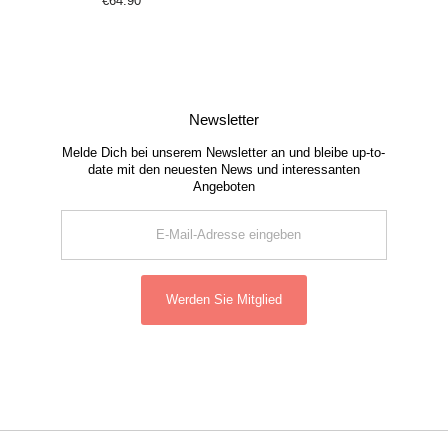
€64.90
Regulärer
Preis
Newsletter
Melde Dich bei unserem Newsletter an und bleibe up-to-
date mit den neuesten News und interessanten
Angeboten
E-
Mail-
Adresse
eingeben
Werden Sie Mitglied