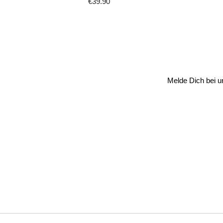
€39.90
Regulärer
Preis
Melde Dich bei u
E-
Mail-
Adresse
eingeben