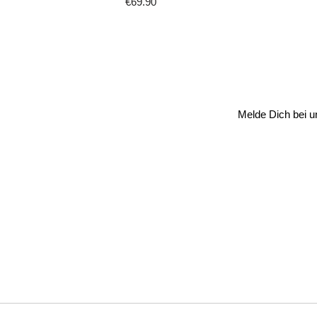
€69.90
Regulärer
Preis
Melde Dich bei u
E-
Mail-
Adresse
eingeben