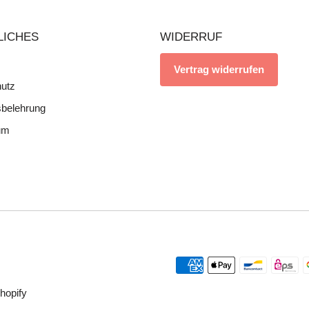
LICHES
WIDERRUF
Vertrag widerrufen
utz
sbelehrung
um
hopify