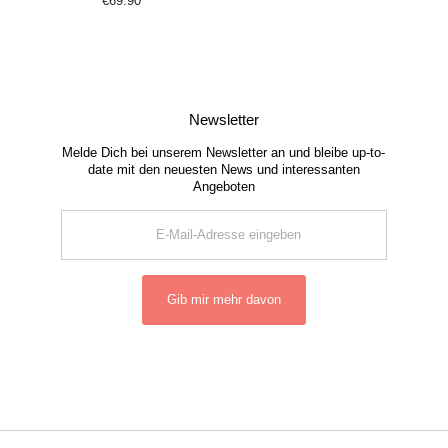
€69.90
Regulärer
Preis
Newsletter
Melde Dich bei unserem Newsletter an und bleibe up-to-
date mit den neuesten News und interessanten
Angeboten
E-
Mail-
Adresse
eingeben
Gib mir mehr davon