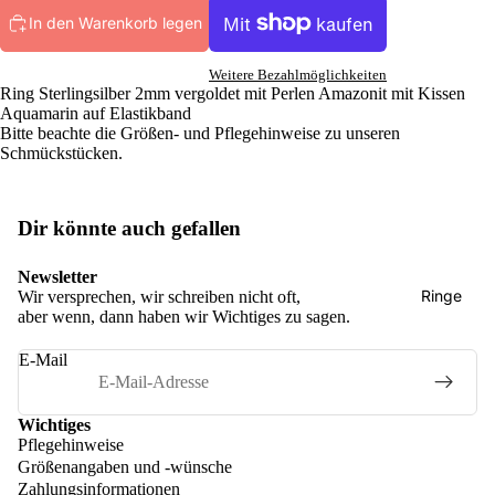
In den Warenkorb legen
Weitere Bezahlmöglichkeiten
Ring Sterlingsilber 2mm vergoldet mit Perlen Amazonit mit Kissen
Aquamarin auf Elastikband
Bitte beachte die
Größen
- und
Pflegehinweise
zu unseren
Schmückstücken.
Mala Twin
HD / HSD /
Singles
Dir könnte auch gefallen
Fine Jewel
Newsletter
Airys
Ringe
Wir versprechen, wir schreiben nicht oft,
aber wenn, dann haben wir Wichtiges zu sagen.
Mala Triple
E-Mail
Wichtiges
Pflegehinweise
Größenangaben und -wünsche
Zahlungsinformationen