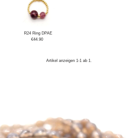
R24 Ring DPAE
€44.90
Regulärer
Zum
Preis
Einkaufswagen
hinzufügen
Artikel anzeigen 1-1 ab 1.