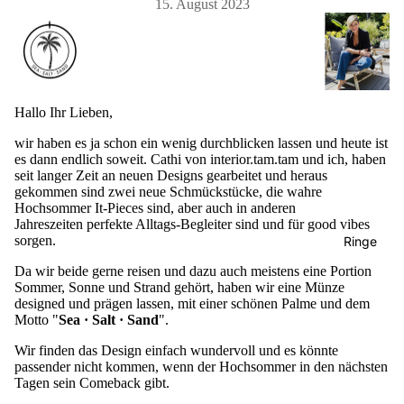
15. August 2023
Hallo Ihr Lieben,
Mala Twin
wir haben es ja schon ein wenig durchblicken lassen und heute ist
HD / HSD /
es dann endlich soweit.
Cathi von
interior.tam.tam
und ich, haben
seit langer Zeit an neuen Designs gearbeitet und heraus
Singles
gekommen sind zwei neue Schmückstücke, die wahre
Hochsommer It-Pieces sind, aber auch in anderen
Fine Jewel
Jahreszeiten perfekte Alltags-Begleiter sind und für good vibes
Airys
sorgen.
Ringe
Mala Triple
Da wir beide gerne reisen und dazu auch meistens eine Portion
Sommer, Sonne und Strand gehört, haben wir eine Münze
designed und prägen lassen, mit einer schönen Palme und dem
Motto "
Sea · Salt · Sand
".
Wir finden das Design einfach wundervoll und es könnte
passender nicht kommen, wenn der Hochsommer in den nächsten
Tagen sein Comeback gibt.