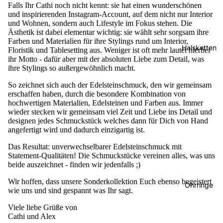
Falls Ihr Cathi noch nicht kennt: sie hat einen wunderschönen
und inspirierenden Instagram-Account, auf dem nicht nur Interior
und Wohnen, sondern auch Lifestyle im Fokus stehen. Die
Ästhetik ist dabei elementar wichtig: sie
wählt sehr sorgsam ihre
Farben und Materialien für ihre Stylings rund um Interior,
Halsketten
Floristik und Tablesetting aus. Weniger ist oft mehr lautet hierbei
ihr Motto - dafür aber mit der absoluten Liebe zum Detail, was
ihre Stylings so außergewöhnlich macht.
So zeichnet sich auch der Edelsteinschmuck, den wir gemeinsam
erschaffen haben, durch die besondere Kombination von
hochwertigen Materialien, Edelsteinen und Farben aus. Immer
wieder stecken wir gemeinsam viel Zeit und Liebe ins Detail und
designen jedes Schmuckstück welches dann für Dich von Hand
Mala und 
angefertigt wird und dadurch einzigartig ist.
Fine Jewel
Das Resultat: unverwechselbarer Edelsteinschmuck mit
Statement-Qualitäten! Die Schmuckstücke vereinen alles, was uns
beide auszeichnet - finden wir jedenfalls ;)
Wir hoffen, dass unsere Sonderkollektion Euch ebenso begeistert
Ohrringe
wie uns und sind gespannt was Ihr sagt.
Viele liebe Grüße von
Cathi und Alex